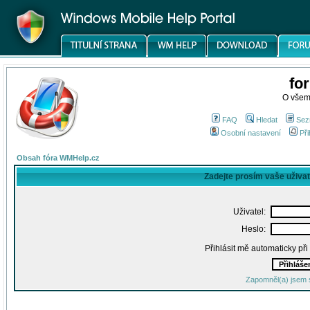
fo
O všem
FAQ
Hledat
Sez
Osobní nastavení
Při
Obsah fóra WMHelp.cz
Zadejte prosím vaše uživa
Uživatel:
Heslo:
Přihlásit mě automaticky př
Zapomněl(a) jsem 