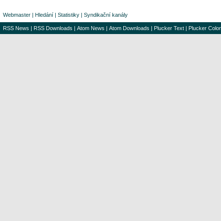
Webmaster
|
Hledání
|
Statistiky
|
Syndikační kanály
RSS News
|
RSS Downloads
|
Atom News
|
Atom Downloads
|
Plucker Text
|
Plucker Color