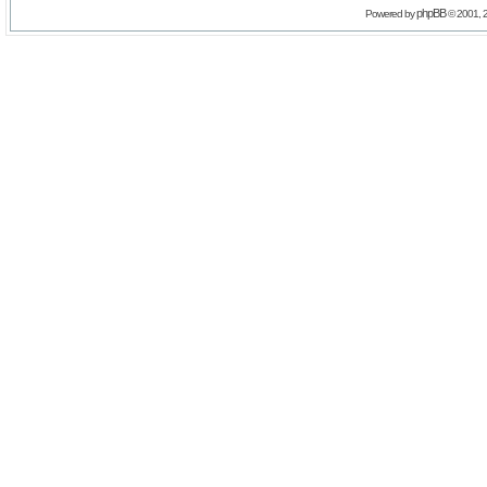
phpBB
Powered by
© 2001, 