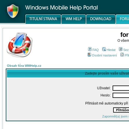
fo
O všem
FAQ
Hledat
Sez
Osobní nastavení
Při
Obsah fóra WMHelp.cz
Zadejte prosím vaše uživa
Uživatel:
Heslo:
Přihlásit mě automaticky př
Zapomněl(a) jsem 