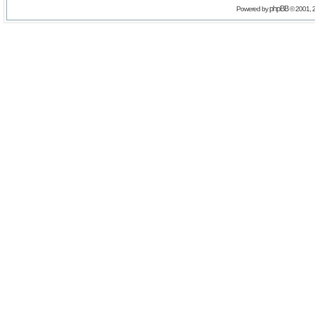
phpBB
Powered by
© 2001, 