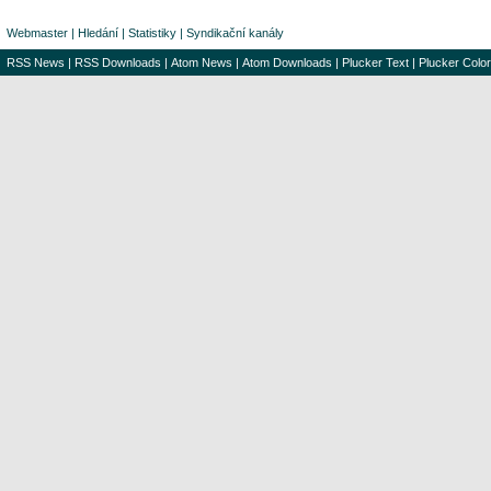
Webmaster
|
Hledání
|
Statistiky
|
Syndikační kanály
RSS News
|
RSS Downloads
|
Atom News
|
Atom Downloads
|
Plucker Text
|
Plucker Color