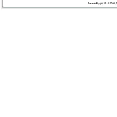
phpBB
Powered by
© 2001, 