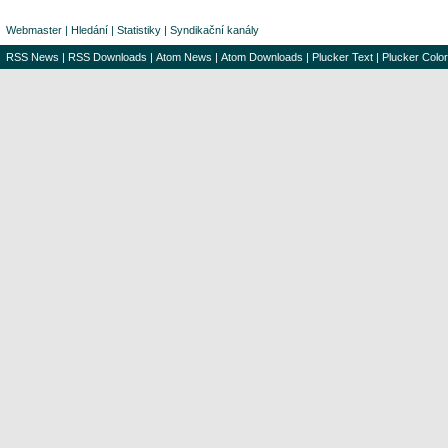
Webmaster
|
Hledání
|
Statistiky
|
Syndikační kanály
RSS News
|
RSS Downloads
|
Atom News
|
Atom Downloads
|
Plucker Text
|
Plucker Color