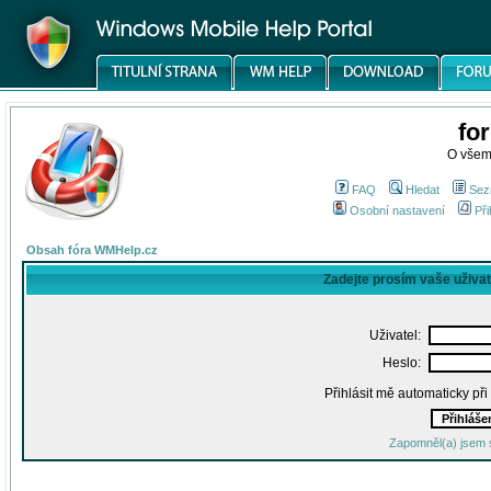
fo
O všem
FAQ
Hledat
Sez
Osobní nastavení
Při
Obsah fóra WMHelp.cz
Zadejte prosím vaše uživa
Uživatel:
Heslo:
Přihlásit mě automaticky př
Zapomněl(a) jsem 