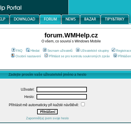
forum.WMHelp.cz
O všem, co souvisí s Windows Mobile
FAQ
Hledat
Seznam uživatelů
Uživatelské skupiny
Registrac
Osobní nastavení
Přihlásit se pro kontrolu soukromých zpráv
Přihlášen
Zadejte prosím vaše uživatelské jméno a heslo
Uživatel:
Heslo:
Přihlásit mě automaticky při každé návštěvě:
Zapomněl(a) jsem svoje heslo