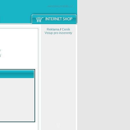
windowsmobile.cz
Reklama
/
Ceník
Vstup pro inzerenty
e
í