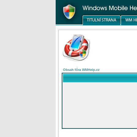
Obsah fóra WMHelp.cz