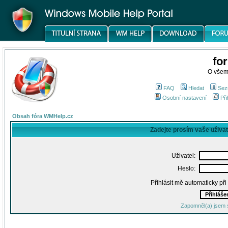
fo
O všem
FAQ
Hledat
Sez
Osobní nastavení
Při
Obsah fóra WMHelp.cz
Zadejte prosím vaše uživa
Uživatel:
Heslo:
Přihlásit mě automaticky př
Zapomněl(a) jsem 