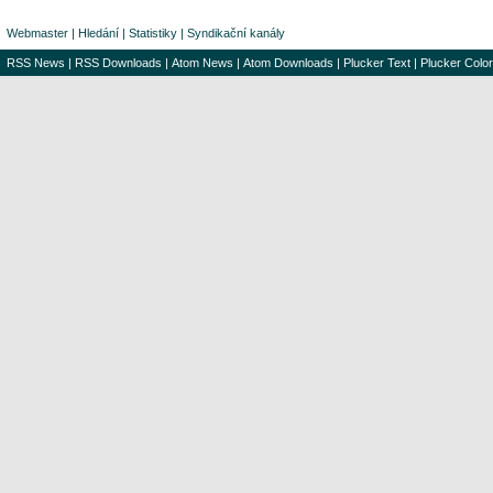
Webmaster
|
Hledání
|
Statistiky
|
Syndikační kanály
RSS News
|
RSS Downloads
|
Atom News
|
Atom Downloads
|
Plucker Text
|
Plucker Color