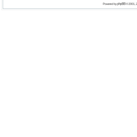
phpBB
Powered by
© 2001, 