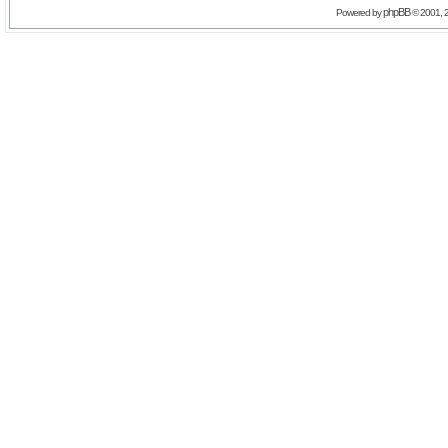
phpBB
Powered by
© 2001, 