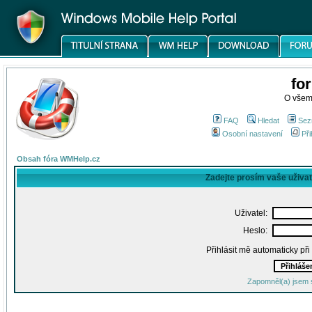
fo
O všem
FAQ
Hledat
Sez
Osobní nastavení
Při
Obsah fóra WMHelp.cz
Zadejte prosím vaše uživa
Uživatel:
Heslo:
Přihlásit mě automaticky př
Zapomněl(a) jsem 