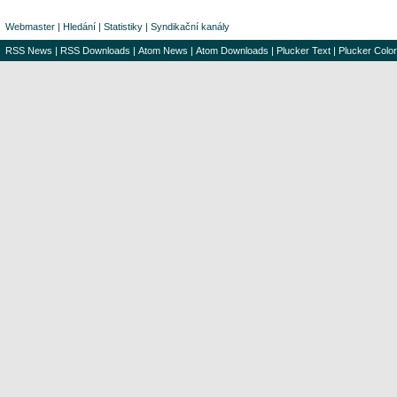
Webmaster
|
Hledání
|
Statistiky
|
Syndikační kanály
RSS News
|
RSS Downloads
|
Atom News
|
Atom Downloads
|
Plucker Text
|
Plucker Color