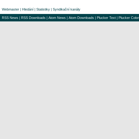
Webmaster
|
Hledání
|
Statistiky
|
Syndikační kanály
RSS News
|
RSS Downloads
|
Atom News
|
Atom Downloads
|
Plucker Text
|
Plucker Color