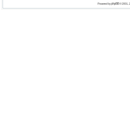
phpBB
Powered by
© 2001, 