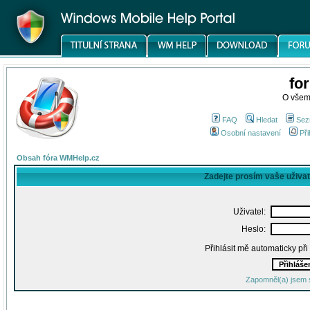
fo
O všem
FAQ
Hledat
Sez
Osobní nastavení
Při
Obsah fóra WMHelp.cz
Zadejte prosím vaše uživa
Uživatel:
Heslo:
Přihlásit mě automaticky př
Zapomněl(a) jsem 