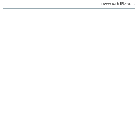
phpBB
Powered by
© 2001, 