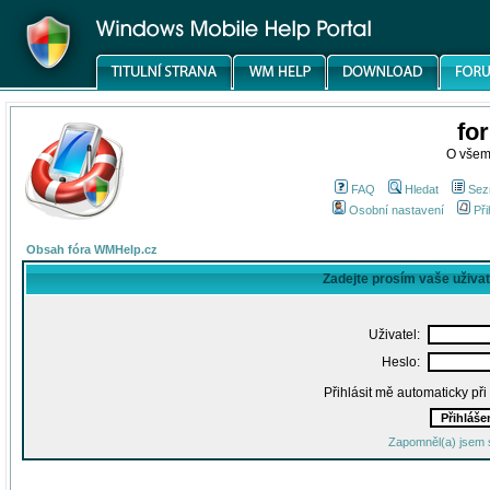
fo
O všem
FAQ
Hledat
Sez
Osobní nastavení
Při
Obsah fóra WMHelp.cz
Zadejte prosím vaše uživa
Uživatel:
Heslo:
Přihlásit mě automaticky př
Zapomněl(a) jsem 