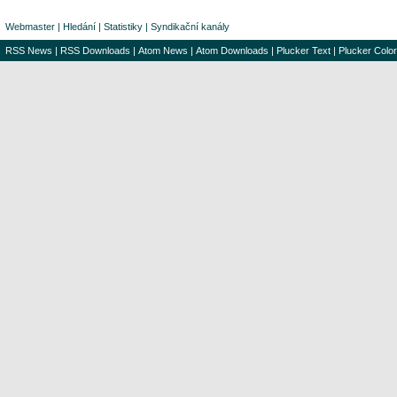
Webmaster
|
Hledání
|
Statistiky
|
Syndikační kanály
RSS News
|
RSS Downloads
|
Atom News
|
Atom Downloads
|
Plucker Text
|
Plucker Color