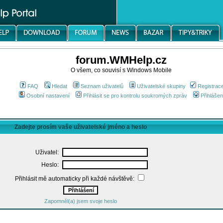
forum.WMHelp.cz
O všem, co souvisí s Windows Mobile
FAQ
Hledat
Seznam uživatelů
Uživatelské skupiny
Registrac
Osobní nastavení
Přihlásit se pro kontrolu soukromých zpráv
Přihlášen
Zadejte prosím vaše uživatelské jméno a heslo
Uživatel:
Heslo:
Přihlásit mě automaticky při každé návštěvě:
Zapomněl(a) jsem svoje heslo