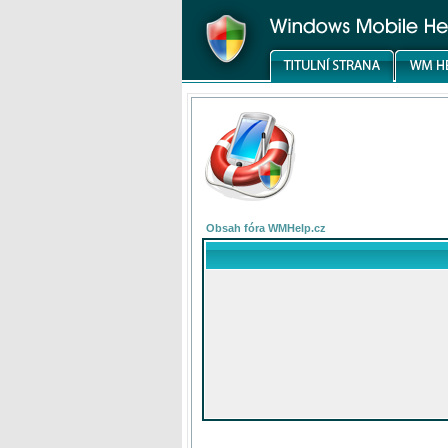
Obsah fóra WMHelp.cz