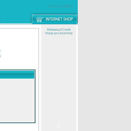
windowsmobile.cz
Reklama
/
Ceník
Vstup pro inzerenty
e
í