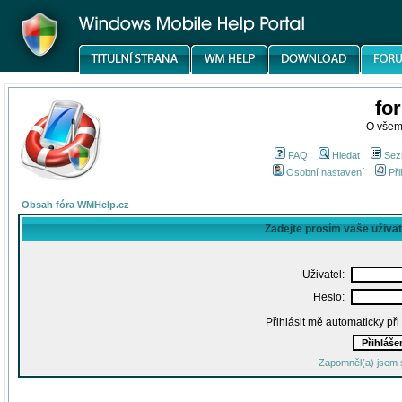
fo
O všem
FAQ
Hledat
Sez
Osobní nastavení
Při
Obsah fóra WMHelp.cz
Zadejte prosím vaše uživa
Uživatel:
Heslo:
Přihlásit mě automaticky př
Zapomněl(a) jsem 