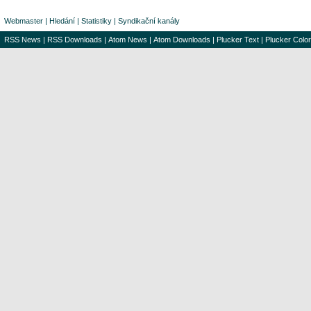
Webmaster
|
Hledání
|
Statistiky
|
Syndikační kanály
RSS News
|
RSS Downloads
|
Atom News
|
Atom Downloads
|
Plucker Text
|
Plucker Color