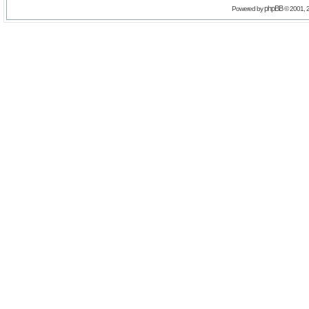
phpBB
Powered by
© 2001, 