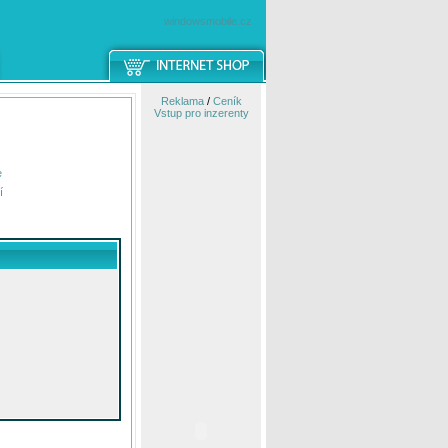
windowsmobile.cz
Reklama
/
Ceník
Vstup pro inzerenty
e
í