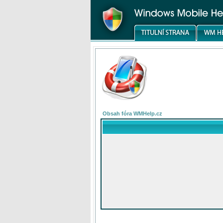
Obsah fóra WMHelp.cz