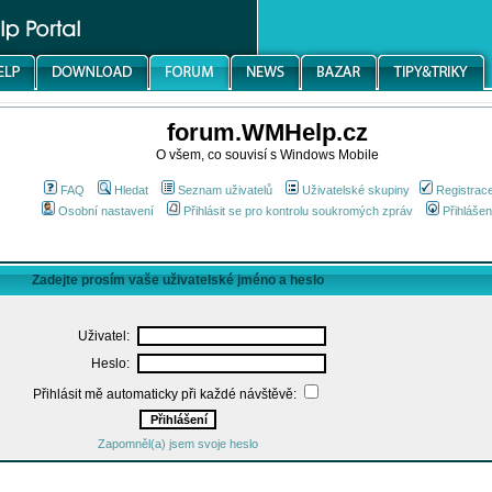
forum.WMHelp.cz
O všem, co souvisí s Windows Mobile
FAQ
Hledat
Seznam uživatelů
Uživatelské skupiny
Registrac
Osobní nastavení
Přihlásit se pro kontrolu soukromých zpráv
Přihlášen
Zadejte prosím vaše uživatelské jméno a heslo
Uživatel:
Heslo:
Přihlásit mě automaticky při každé návštěvě:
Zapomněl(a) jsem svoje heslo