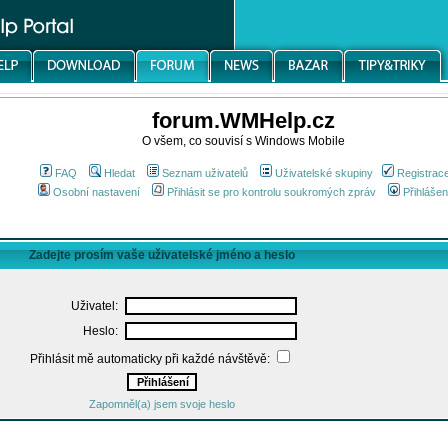
forum.WMHelp.cz
O všem, co souvisí s Windows Mobile
FAQ
Hledat
Seznam uživatelů
Uživatelské skupiny
Registrac
Osobní nastavení
Přihlásit se pro kontrolu soukromých zpráv
Přihlášen
Zadejte prosím vaše uživatelské jméno a heslo
Uživatel:
Heslo:
Přihlásit mě automaticky při každé návštěvě:
Zapomněl(a) jsem svoje heslo