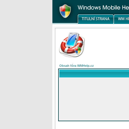
Obsah fóra WMHelp.cz