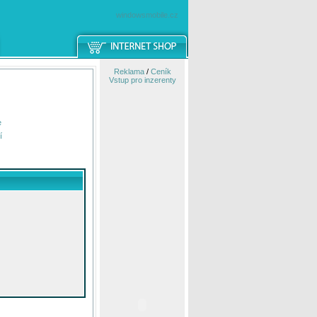
windowsmobile.cz
Reklama
/
Ceník
Vstup pro inzerenty
e
í