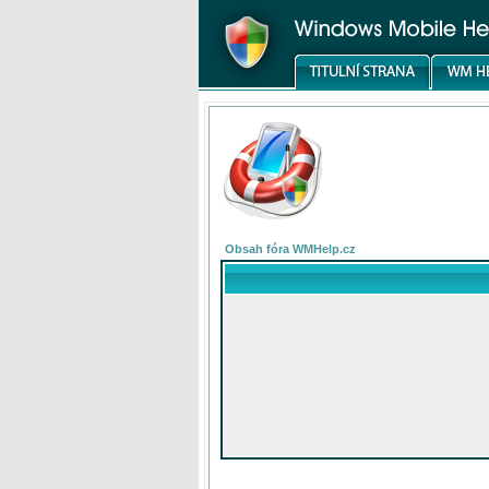
Obsah fóra WMHelp.cz