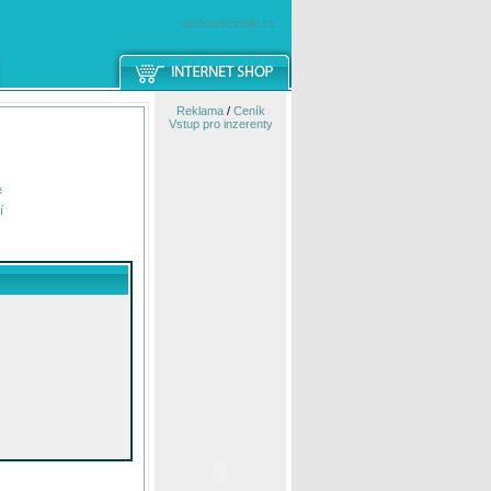
windowsmobile.cz
Reklama
/
Ceník
Vstup pro inzerenty
e
í