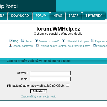
forum.WMHelp.cz
O všem, co souvisí s Windows Mobile
FAQ
Hledat
Seznam uživatelů
Uživatelské skupiny
Registrac
Osobní nastavení
Přihlásit se pro kontrolu soukromých zpráv
Přihlášen
Zadejte prosím vaše uživatelské jméno a heslo
Uživatel:
Heslo:
Přihlásit mě automaticky při každé návštěvě:
Zapomněl(a) jsem svoje heslo