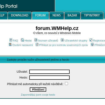
forum.WMHelp.cz
O všem, co souvisí s Windows Mobile
FAQ
Hledat
Seznam uživatelů
Uživatelské skupiny
Registrac
Osobní nastavení
Přihlásit se pro kontrolu soukromých zpráv
Přihlášen
Zadejte prosím vaše uživatelské jméno a heslo
Uživatel:
Heslo:
Přihlásit mě automaticky při každé návštěvě:
Zapomněl(a) jsem svoje heslo