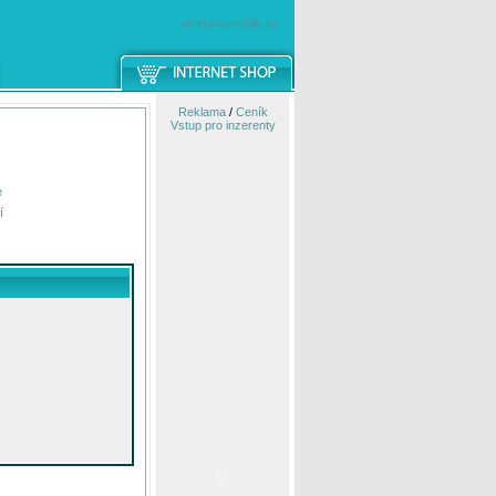
windowsmobile.cz
Reklama
/
Ceník
Vstup pro inzerenty
e
í