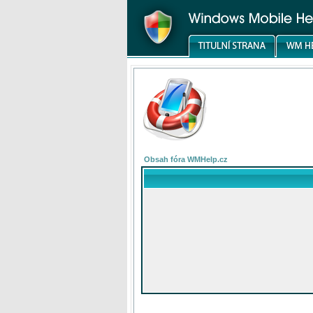
Obsah fóra WMHelp.cz