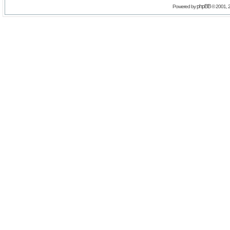
phpBB
Powered by
© 2001, 