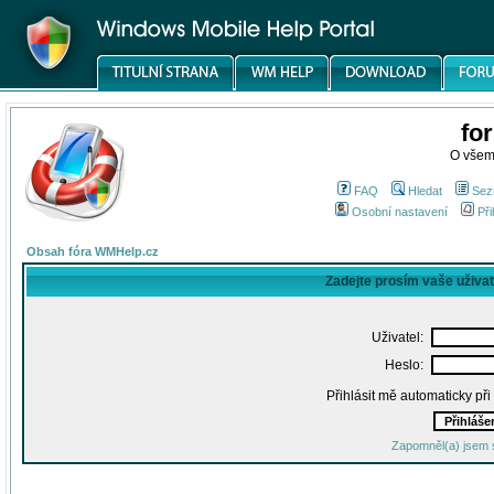
fo
O všem
FAQ
Hledat
Sez
Osobní nastavení
Při
Obsah fóra WMHelp.cz
Zadejte prosím vaše uživa
Uživatel:
Heslo:
Přihlásit mě automaticky př
Zapomněl(a) jsem 