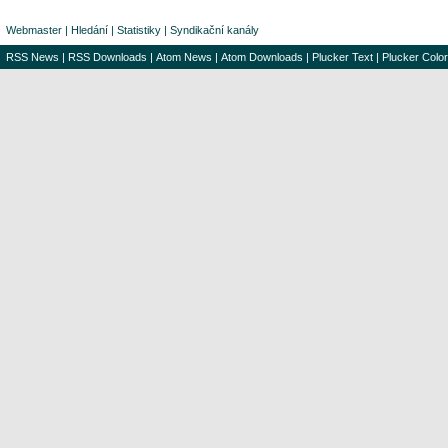
Webmaster
|
Hledání
|
Statistiky
|
Syndikační kanály
RSS News
|
RSS Downloads
|
Atom News
|
Atom Downloads
|
Plucker Text
|
Plucker Color