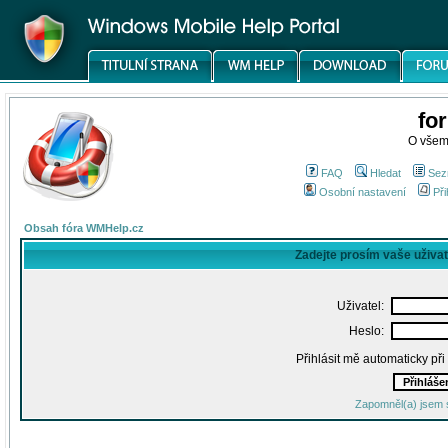
fo
O všem
FAQ
Hledat
Sez
Osobní nastavení
Při
Obsah fóra WMHelp.cz
Zadejte prosím vaše uživa
Uživatel:
Heslo:
Přihlásit mě automaticky př
Zapomněl(a) jsem 