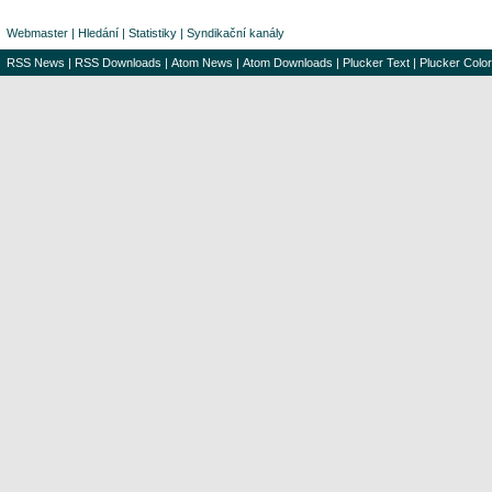
Webmaster
|
Hledání
|
Statistiky
|
Syndikační kanály
RSS News
|
RSS Downloads
|
Atom News
|
Atom Downloads
|
Plucker Text
|
Plucker Color