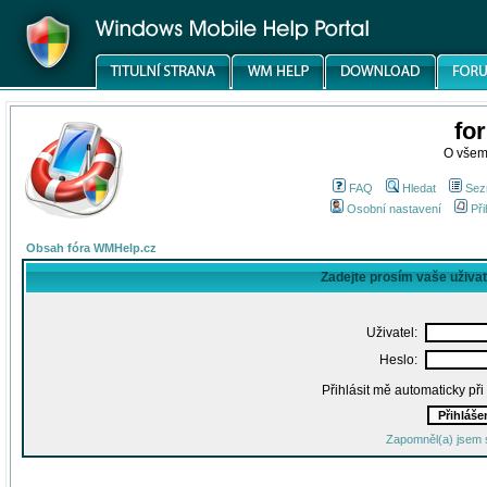
fo
O všem
FAQ
Hledat
Sez
Osobní nastavení
Při
Obsah fóra WMHelp.cz
Zadejte prosím vaše uživa
Uživatel:
Heslo:
Přihlásit mě automaticky př
Zapomněl(a) jsem 