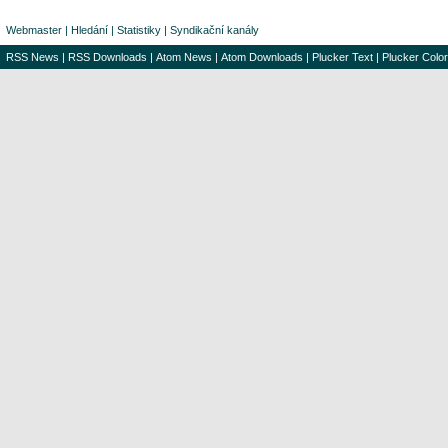
Webmaster
|
Hledání
|
Statistiky
|
Syndikační kanály
RSS News
|
RSS Downloads
|
Atom News
|
Atom Downloads
|
Plucker Text
|
Plucker Color