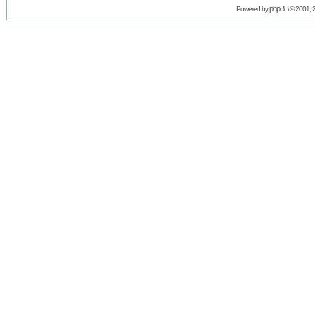
phpBB
Powered by
© 2001, 