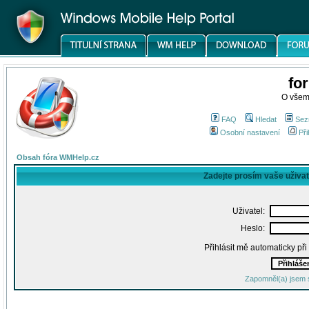
fo
O všem
FAQ
Hledat
Sez
Osobní nastavení
Při
Obsah fóra WMHelp.cz
Zadejte prosím vaše uživa
Uživatel:
Heslo:
Přihlásit mě automaticky př
Zapomněl(a) jsem 