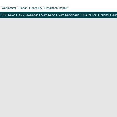
Webmaster
|
Hledání
|
Statistiky
|
Syndikační kanály
RSS News
|
RSS Downloads
|
Atom News
|
Atom Downloads
|
Plucker Text
|
Plucker Color