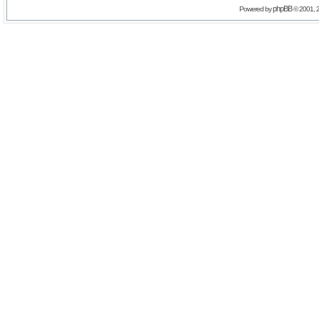
phpBB
Powered by
© 2001, 