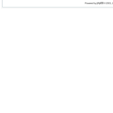
phpBB
Powered by
© 2001, 