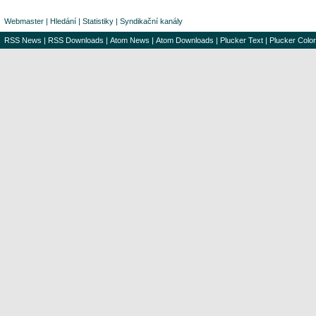
Webmaster
|
Hledání
|
Statistiky
|
Syndikační kanály
RSS News
|
RSS Downloads
|
Atom News
|
Atom Downloads
|
Plucker Text
|
Plucker Color