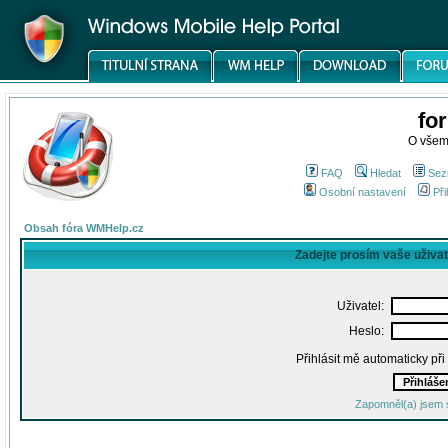
fo
O všem
FAQ
Hledat
Sez
Osobní nastavení
Při
Obsah fóra WMHelp.cz
Zadejte prosím vaše uživa
Uživatel:
Heslo:
Přihlásit mě automaticky př
Zapomněl(a) jsem 