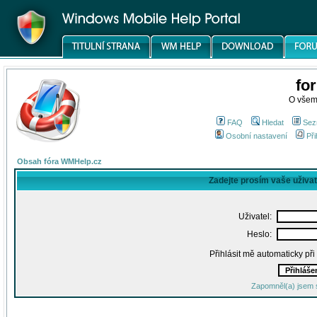
fo
O všem
FAQ
Hledat
Sez
Osobní nastavení
Při
Obsah fóra WMHelp.cz
Zadejte prosím vaše uživa
Uživatel:
Heslo:
Přihlásit mě automaticky př
Zapomněl(a) jsem 