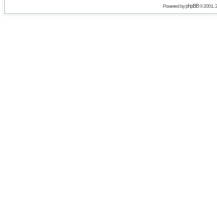
phpBB
Powered by
© 2001, 