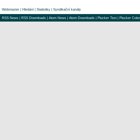
Webmaster
|
Hledání
|
Statistiky
|
Syndikační kanály
RSS News
|
RSS Downloads
|
Atom News
|
Atom Downloads
|
Plucker Text
|
Plucker Color