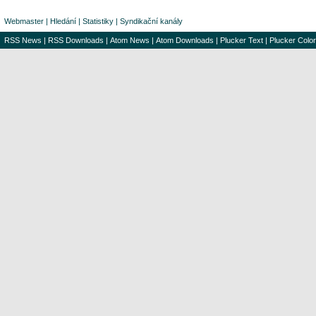
Webmaster
|
Hledání
|
Statistiky
|
Syndikační kanály
RSS News
|
RSS Downloads
|
Atom News
|
Atom Downloads
|
Plucker Text
|
Plucker Color