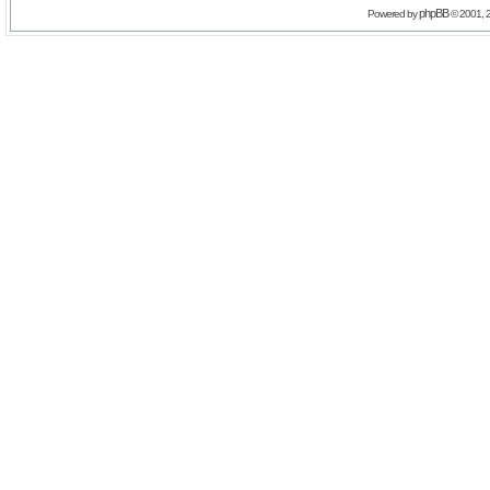
phpBB
Powered by
© 2001, 