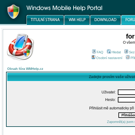
fo
O všem
FAQ
Hledat
Sez
Osobní nastavení
Při
Obsah fóra WMHelp.cz
Zadejte prosím vaše uživa
Uživatel:
Heslo:
Přihlásit mě automaticky př
Zapomněl(a) jsem 