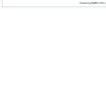
phpBB
Powered by
© 2001, 