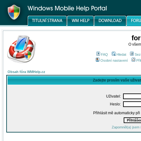
fo
O všem
FAQ
Hledat
Sez
Osobní nastavení
Při
Obsah fóra WMHelp.cz
Zadejte prosím vaše uživa
Uživatel:
Heslo:
Přihlásit mě automaticky př
Zapomněl(a) jsem 