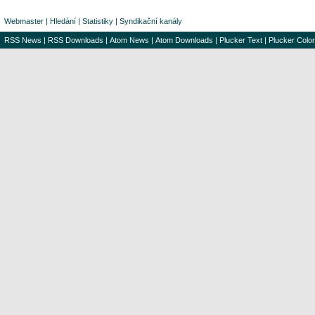
Webmaster
|
Hledání
|
Statistiky
|
Syndikační kanály
RSS News
|
RSS Downloads
|
Atom News
|
Atom Downloads
|
Plucker Text
|
Plucker Color