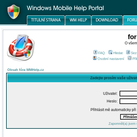
fo
O všem
FAQ
Hledat
Sez
Osobní nastavení
Při
Obsah fóra WMHelp.cz
Zadejte prosím vaše uživa
Uživatel:
Heslo:
Přihlásit mě automaticky př
Zapomněl(a) jsem 