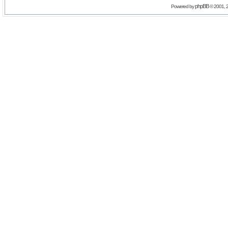
phpBB
Powered by
© 2001, 