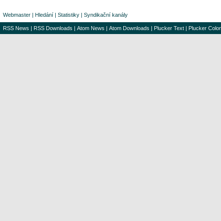
Webmaster
|
Hledání
|
Statistiky
|
Syndikační kanály
RSS News
|
RSS Downloads
|
Atom News
|
Atom Downloads
|
Plucker Text
|
Plucker Color