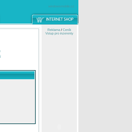
windowsmobile.cz
Reklama
/
Ceník
Vstup pro inzerenty
e
í