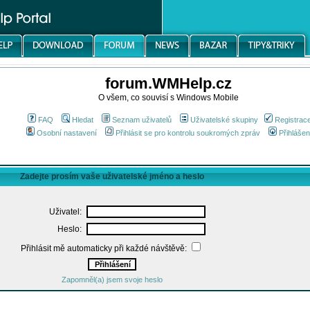
forum.WMHelp.cz
O všem, co souvisí s Windows Mobile
FAQ
Hledat
Seznam uživatelů
Uživatelské skupiny
Registrac
Osobní nastavení
Přihlásit se pro kontrolu soukromých zpráv
Přihlášen
Zadejte prosím vaše uživatelské jméno a heslo
Uživatel:
Heslo:
Přihlásit mě automaticky při každé návštěvě:
Zapomněl(a) jsem svoje heslo