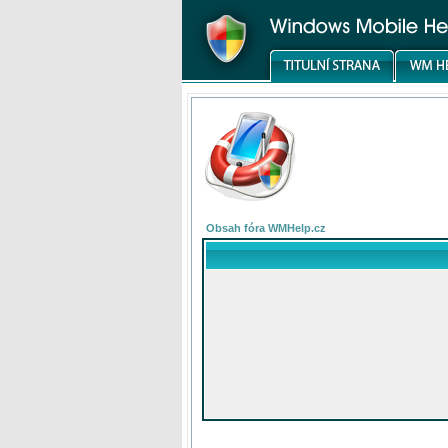
Obsah fóra WMHelp.cz