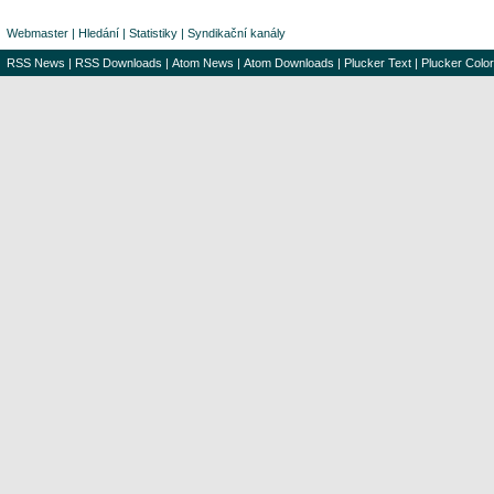
Webmaster
|
Hledání
|
Statistiky
|
Syndikační kanály
RSS News
|
RSS Downloads
|
Atom News
|
Atom Downloads
|
Plucker Text
|
Plucker Color