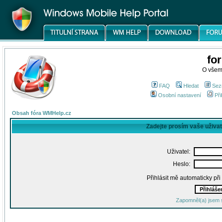
fo
O všem
FAQ
Hledat
Sez
Osobní nastavení
Při
Obsah fóra WMHelp.cz
Zadejte prosím vaše uživa
Uživatel:
Heslo:
Přihlásit mě automaticky př
Zapomněl(a) jsem 