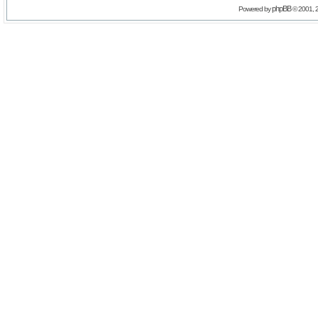
phpBB
Powered by
© 2001, 