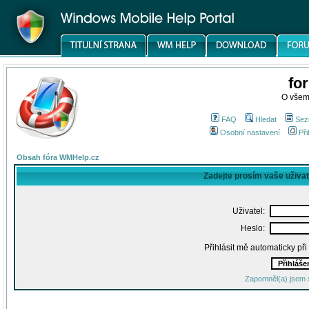
fo
O všem
FAQ
Hledat
Sez
Osobní nastavení
Při
Obsah fóra WMHelp.cz
Zadejte prosím vaše uživa
Uživatel:
Heslo:
Přihlásit mě automaticky př
Zapomněl(a) jsem 