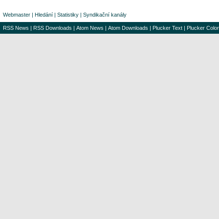
Webmaster
|
Hledání
|
Statistiky
|
Syndikační kanály
RSS News
|
RSS Downloads
|
Atom News
|
Atom Downloads
|
Plucker Text
|
Plucker Color