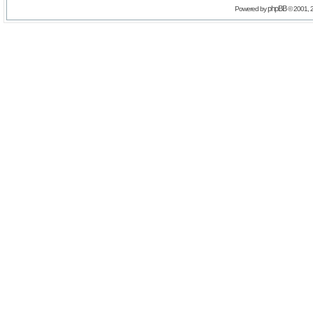
phpBB
Powered by
© 2001, 