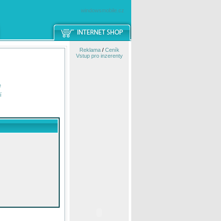
windowsmobile.cz
Reklama
/
Ceník
Vstup pro inzerenty
e
í