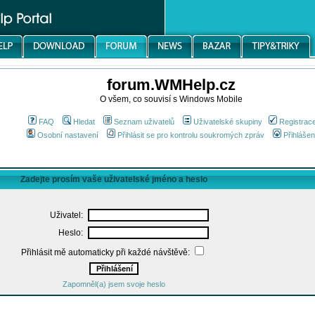
forum.WMHelp.cz
O všem, co souvisí s Windows Mobile
FAQ
Hledat
Seznam uživatelů
Uživatelské skupiny
Registrac
Osobní nastavení
Přihlásit se pro kontrolu soukromých zpráv
Přihlášen
Zadejte prosím vaše uživatelské jméno a heslo
Uživatel:
Heslo:
Přihlásit mě automaticky při každé návštěvě:
Zapomněl(a) jsem svoje heslo