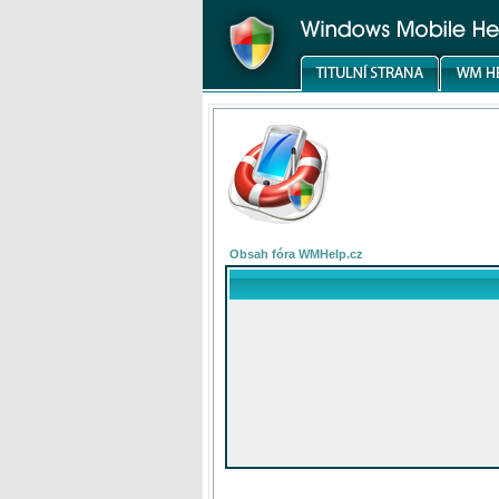
Obsah fóra WMHelp.cz