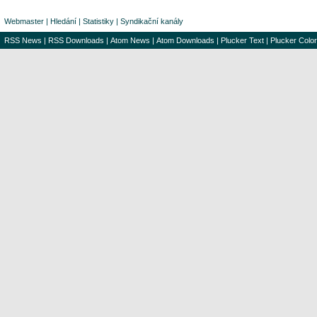
Webmaster
|
Hledání
|
Statistiky
|
Syndikační kanály
RSS News
|
RSS Downloads
|
Atom News
|
Atom Downloads
|
Plucker Text
|
Plucker Color