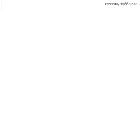
phpBB
Powered by
© 2001, 