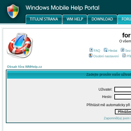
fo
O všem
FAQ
Hledat
Sez
Osobní nastavení
Při
Obsah fóra WMHelp.cz
Zadejte prosím vaše uživa
Uživatel:
Heslo:
Přihlásit mě automaticky př
Zapomněl(a) jsem 