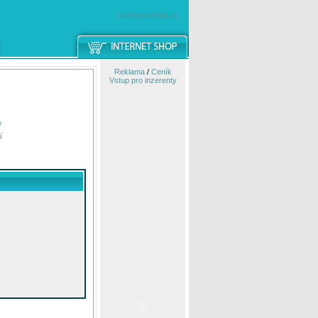
windowsmobile.cz
Reklama
/
Ceník
Vstup pro inzerenty
e
í