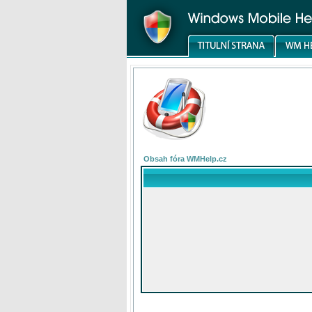
Obsah fóra WMHelp.cz