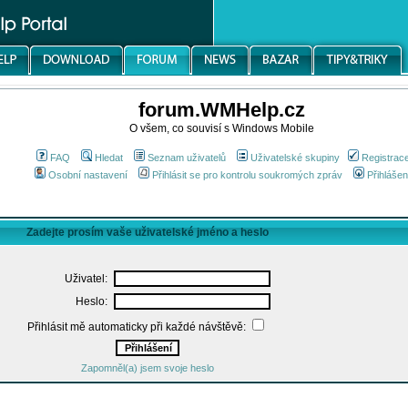
forum.WMHelp.cz
O všem, co souvisí s Windows Mobile
FAQ
Hledat
Seznam uživatelů
Uživatelské skupiny
Registrac
Osobní nastavení
Přihlásit se pro kontrolu soukromých zpráv
Přihlášen
Zadejte prosím vaše uživatelské jméno a heslo
Uživatel:
Heslo:
Přihlásit mě automaticky při každé návštěvě:
Zapomněl(a) jsem svoje heslo