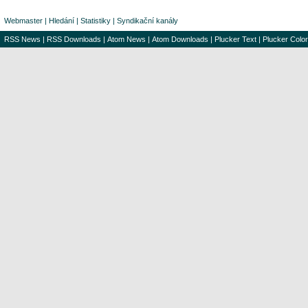
Webmaster
|
Hledání
|
Statistiky
|
Syndikační kanály
RSS News
|
RSS Downloads
|
Atom News
|
Atom Downloads
|
Plucker Text
|
Plucker Color