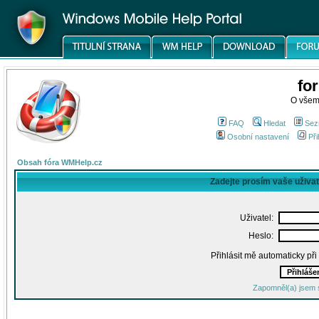
fo
O všem
FAQ
Hledat
Sez
Osobní nastavení
Při
Obsah fóra WMHelp.cz
Zadejte prosím vaše uživa
Uživatel:
Heslo:
Přihlásit mě automaticky př
Zapomněl(a) jsem 