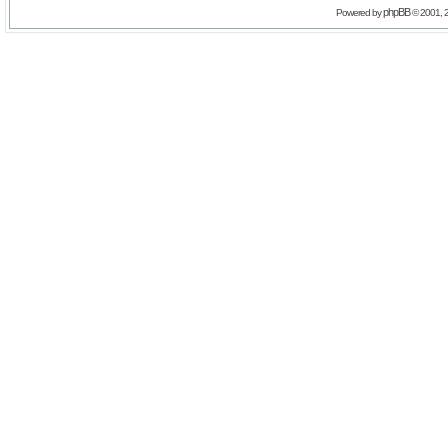
phpBB
Powered by
© 2001, 