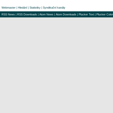
Webmaster
|
Hledání
|
Statistiky
|
Syndikační kanály
RSS News
|
RSS Downloads
|
Atom News
|
Atom Downloads
|
Plucker Text
|
Plucker Color