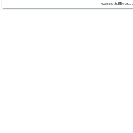
phpBB
Powered by
© 2001, 