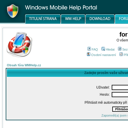
fo
O všem
FAQ
Hledat
Sez
Osobní nastavení
Při
Obsah fóra WMHelp.cz
Zadejte prosím vaše uživa
Uživatel:
Heslo:
Přihlásit mě automaticky př
Zapomněl(a) jsem 