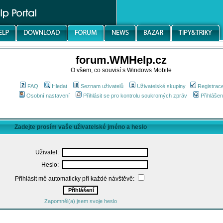
forum.WMHelp.cz
O všem, co souvisí s Windows Mobile
FAQ
Hledat
Seznam uživatelů
Uživatelské skupiny
Registrac
Osobní nastavení
Přihlásit se pro kontrolu soukromých zpráv
Přihlášen
Zadejte prosím vaše uživatelské jméno a heslo
Uživatel:
Heslo:
Přihlásit mě automaticky při každé návštěvě:
Zapomněl(a) jsem svoje heslo