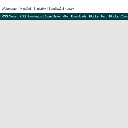
Webmaster
|
Hledání
|
Statistiky
|
Syndikační kanály
RSS News
|
RSS Downloads
|
Atom News
|
Atom Downloads
|
Plucker Text
|
Plucker Color