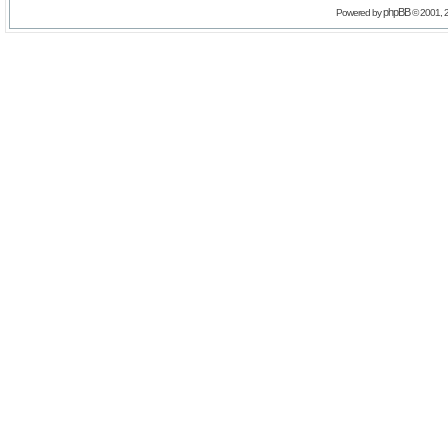
phpBB
Powered by
© 2001, 