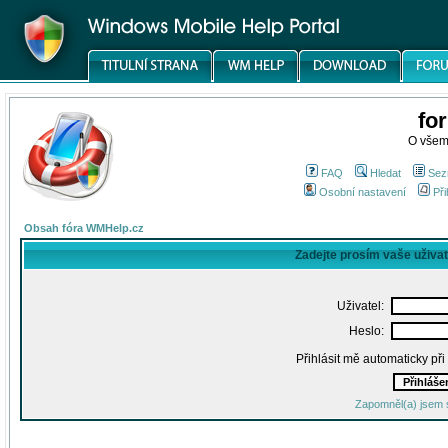
fo
O všem
FAQ
Hledat
Sez
Osobní nastavení
Při
Obsah fóra WMHelp.cz
Zadejte prosím vaše uživa
Uživatel:
Heslo:
Přihlásit mě automaticky př
Zapomněl(a) jsem 