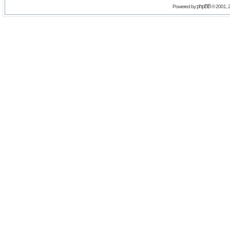
phpBB
Powered by
© 2001, 