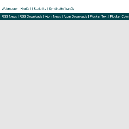
Webmaster
|
Hledání
|
Statistiky
|
Syndikační kanály
RSS News
|
RSS Downloads
|
Atom News
|
Atom Downloads
|
Plucker Text
|
Plucker Color