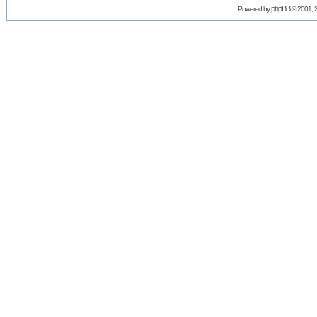
phpBB
Powered by
© 2001, 