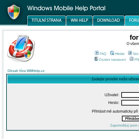
fo
O všem
FAQ
Hledat
Sez
Osobní nastavení
Při
Obsah fóra WMHelp.cz
Zadejte prosím vaše uživa
Uživatel:
Heslo:
Přihlásit mě automaticky př
Zapomněl(a) jsem 