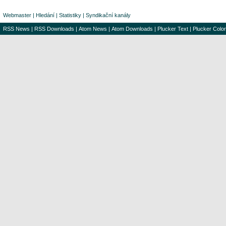
Webmaster
|
Hledání
|
Statistiky
|
Syndikační kanály
RSS News
|
RSS Downloads
|
Atom News
|
Atom Downloads
|
Plucker Text
|
Plucker Color