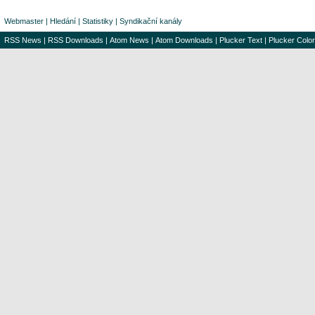
Webmaster
|
Hledání
|
Statistiky
|
Syndikační kanály
RSS News
|
RSS Downloads
|
Atom News
|
Atom Downloads
|
Plucker Text
|
Plucker Color