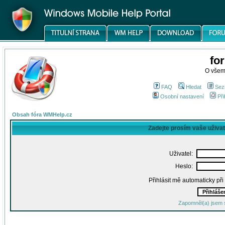
fo
O všem
FAQ
Hledat
Sez
Osobní nastavení
Při
Obsah fóra WMHelp.cz
Zadejte prosím vaše uživa
Uživatel:
Heslo:
Přihlásit mě automaticky př
Zapomněl(a) jsem 