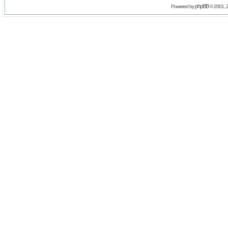
phpBB
Powered by
© 2001, 