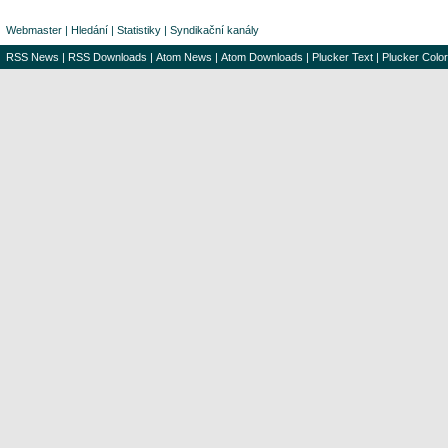
Webmaster
|
Hledání
|
Statistiky
|
Syndikační kanály
RSS News
|
RSS Downloads
|
Atom News
|
Atom Downloads
|
Plucker Text
|
Plucker Color