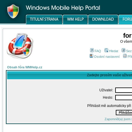
fo
O všem
FAQ
Hledat
Sez
Osobní nastavení
Při
Obsah fóra WMHelp.cz
Zadejte prosím vaše uživa
Uživatel:
Heslo:
Přihlásit mě automaticky př
Zapomněl(a) jsem 