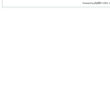
phpBB
Powered by
© 2001, 