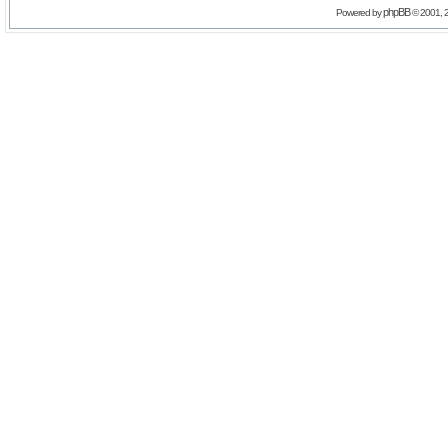
phpBB
Powered by
© 2001, 