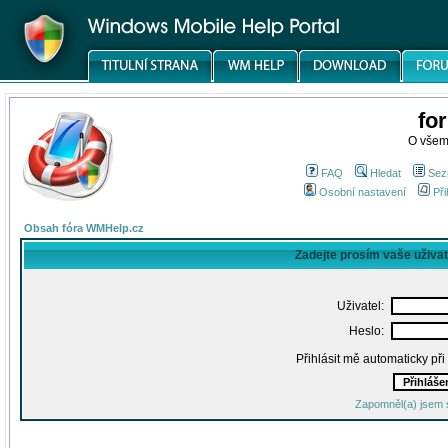
fo
O všem
FAQ
Hledat
Sez
Osobní nastavení
Při
Obsah fóra WMHelp.cz
Zadejte prosím vaše uživa
Uživatel:
Heslo:
Přihlásit mě automaticky př
Zapomněl(a) jsem 