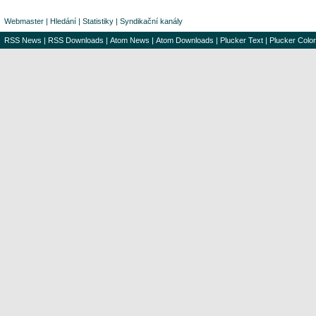
Webmaster
|
Hledání
|
Statistiky
|
Syndikační kanály
RSS News
|
RSS Downloads
|
Atom News
|
Atom Downloads
|
Plucker Text
|
Plucker Color