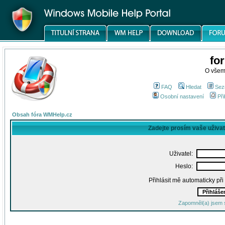
fo
O všem
FAQ
Hledat
Sez
Osobní nastavení
Při
Obsah fóra WMHelp.cz
Zadejte prosím vaše uživa
Uživatel:
Heslo:
Přihlásit mě automaticky př
Zapomněl(a) jsem 