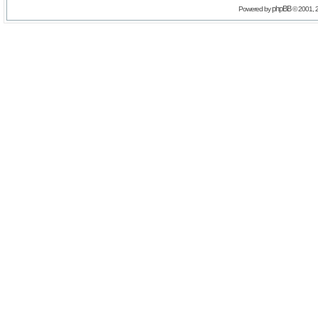
phpBB
Powered by
© 2001, 