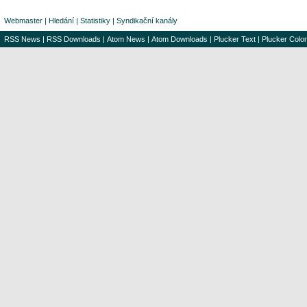
Webmaster
|
Hledání
|
Statistiky
|
Syndikační kanály
RSS News
|
RSS Downloads
|
Atom News
|
Atom Downloads
|
Plucker Text
|
Plucker Color