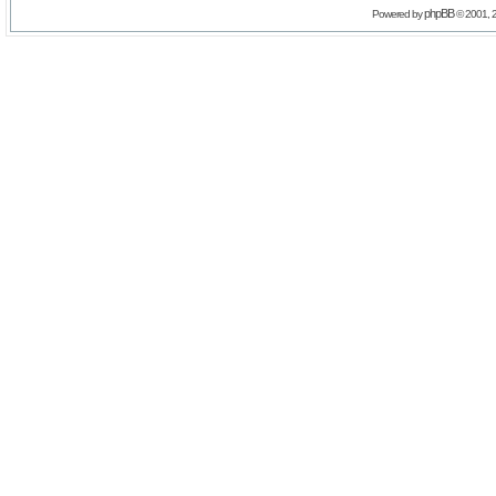
phpBB
Powered by
© 2001, 