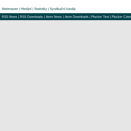
Webmaster
|
Hledání
|
Statistiky
|
Syndikační kanály
RSS News
|
RSS Downloads
|
Atom News
|
Atom Downloads
|
Plucker Text
|
Plucker Color