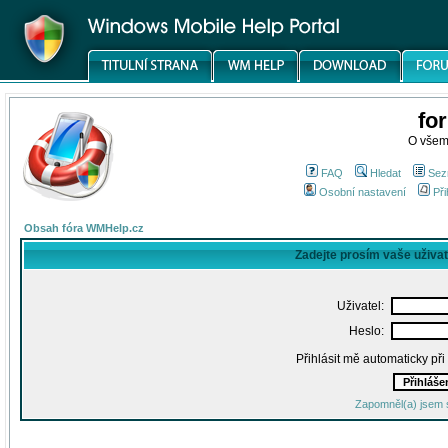
fo
O všem
FAQ
Hledat
Sez
Osobní nastavení
Při
Obsah fóra WMHelp.cz
Zadejte prosím vaše uživa
Uživatel:
Heslo:
Přihlásit mě automaticky př
Zapomněl(a) jsem 