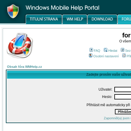
fo
O všem
FAQ
Hledat
Sez
Osobní nastavení
Při
Obsah fóra WMHelp.cz
Zadejte prosím vaše uživa
Uživatel:
Heslo:
Přihlásit mě automaticky př
Zapomněl(a) jsem 