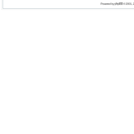
phpBB
Powered by
© 2001, 