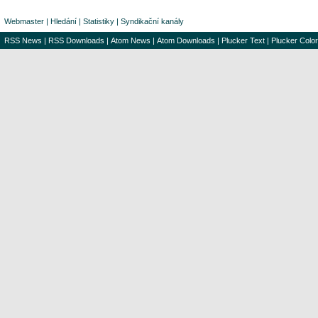
Webmaster
|
Hledání
|
Statistiky
|
Syndikační kanály
RSS News
|
RSS Downloads
|
Atom News
|
Atom Downloads
|
Plucker Text
|
Plucker Color