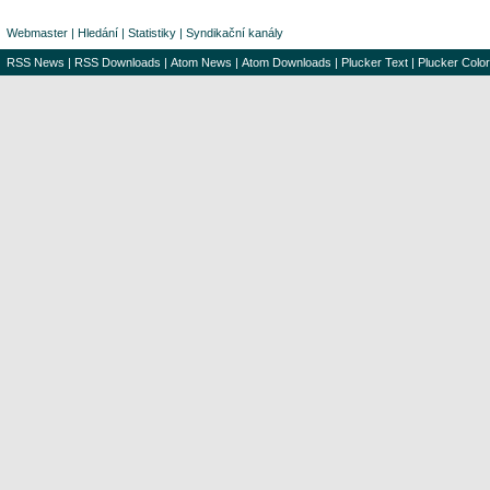
Webmaster
|
Hledání
|
Statistiky
|
Syndikační kanály
RSS News
|
RSS Downloads
|
Atom News
|
Atom Downloads
|
Plucker Text
|
Plucker Color