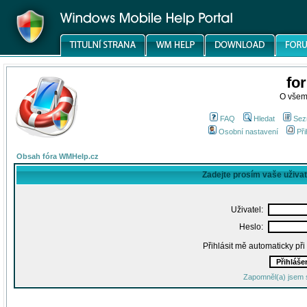
fo
O všem
FAQ
Hledat
Sez
Osobní nastavení
Při
Obsah fóra WMHelp.cz
Zadejte prosím vaše uživa
Uživatel:
Heslo:
Přihlásit mě automaticky př
Zapomněl(a) jsem 