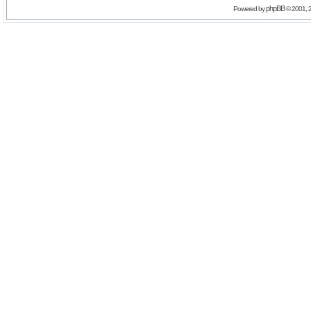
phpBB
Powered by
© 2001, 