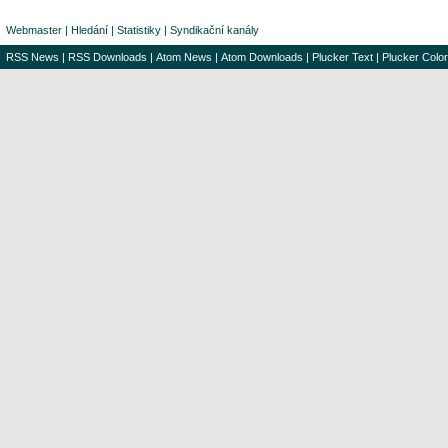
Webmaster
|
Hledání
|
Statistiky
|
Syndikační kanály
RSS News
|
RSS Downloads
|
Atom News
|
Atom Downloads
|
Plucker Text
|
Plucker Color