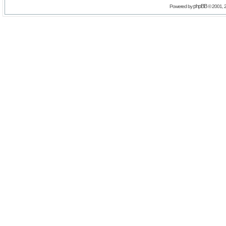
phpBB
Powered by
© 2001, 