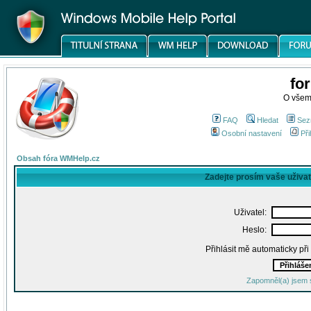
fo
O všem
FAQ
Hledat
Sez
Osobní nastavení
Při
Obsah fóra WMHelp.cz
Zadejte prosím vaše uživa
Uživatel:
Heslo:
Přihlásit mě automaticky př
Zapomněl(a) jsem 