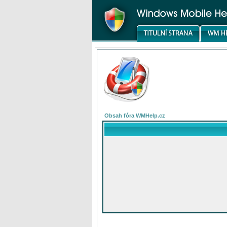
Obsah fóra WMHelp.cz