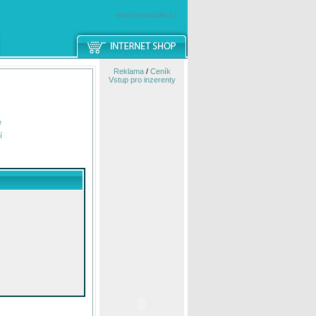
windowsmobile.cz
Reklama
/
Ceník
Vstup pro inzerenty
e
í