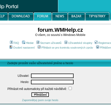
forum.WMHelp.cz
O všem, co souvisí s Windows Mobile
FAQ
Hledat
Seznam uživatelů
Uživatelské skupiny
Registrac
Osobní nastavení
Přihlásit se pro kontrolu soukromých zpráv
Přihlášen
Zadejte prosím vaše uživatelské jméno a heslo
Uživatel:
Heslo:
Přihlásit mě automaticky při každé návštěvě:
Zapomněl(a) jsem svoje heslo