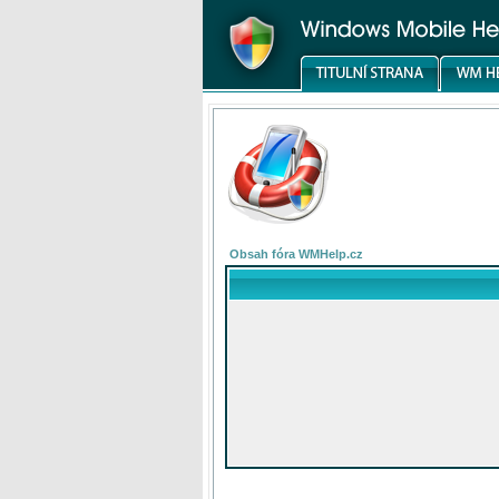
Obsah fóra WMHelp.cz