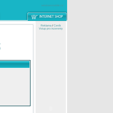
windowsmobile.cz
Reklama
/
Ceník
Vstup pro inzerenty
e
í