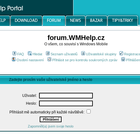
forum.WMHelp.cz
O všem, co souvisí s Windows Mobile
FAQ
Hledat
Seznam uživatelů
Uživatelské skupiny
Registrac
Osobní nastavení
Přihlásit se pro kontrolu soukromých zpráv
Přihlášen
Zadejte prosím vaše uživatelské jméno a heslo
Uživatel:
Heslo:
Přihlásit mě automaticky při každé návštěvě:
Zapomněl(a) jsem svoje heslo