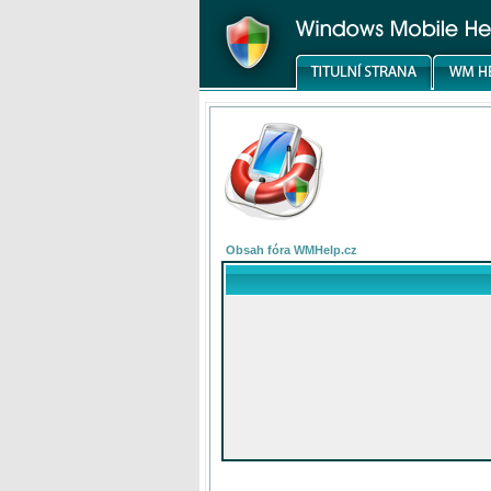
Obsah fóra WMHelp.cz