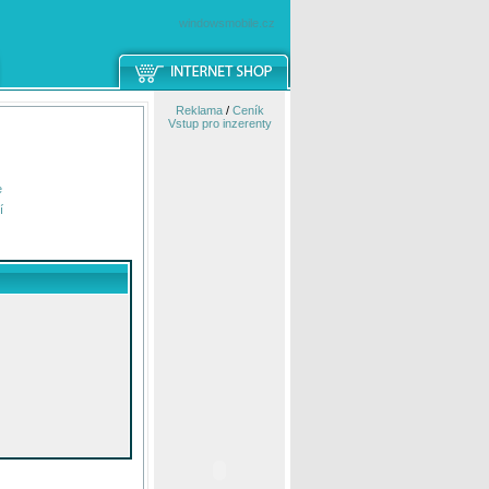
windowsmobile.cz
Reklama
/
Ceník
Vstup pro inzerenty
e
í