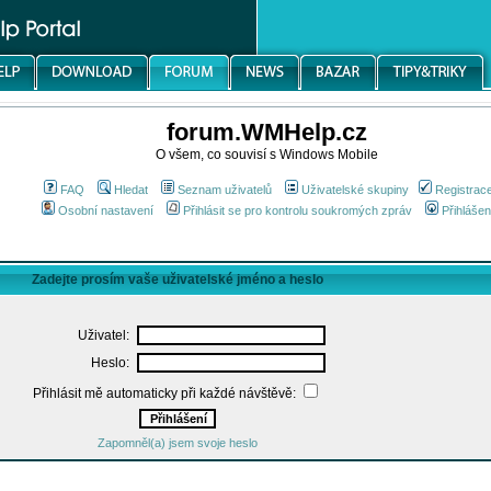
forum.WMHelp.cz
O všem, co souvisí s Windows Mobile
FAQ
Hledat
Seznam uživatelů
Uživatelské skupiny
Registrac
Osobní nastavení
Přihlásit se pro kontrolu soukromých zpráv
Přihlášen
Zadejte prosím vaše uživatelské jméno a heslo
Uživatel:
Heslo:
Přihlásit mě automaticky při každé návštěvě:
Zapomněl(a) jsem svoje heslo