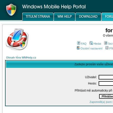
fo
O všem
FAQ
Hledat
Sez
Osobní nastavení
Při
Obsah fóra WMHelp.cz
Zadejte prosím vaše uživa
Uživatel:
Heslo:
Přihlásit mě automaticky př
Zapomněl(a) jsem 