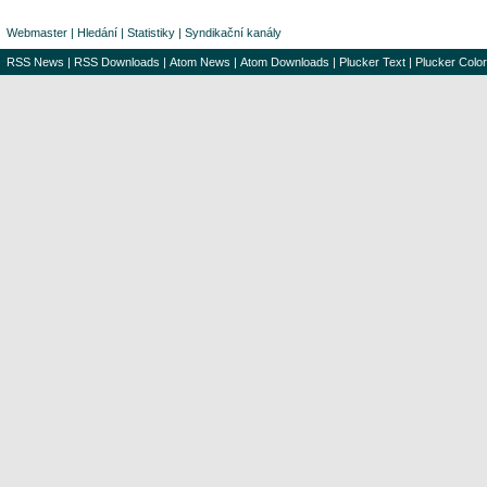
Webmaster
|
Hledání
|
Statistiky
|
Syndikační kanály
RSS News
|
RSS Downloads
|
Atom News
|
Atom Downloads
|
Plucker Text
|
Plucker Color