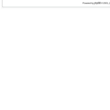
phpBB
Powered by
© 2001, 