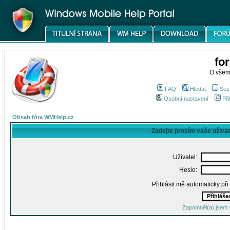
fo
O všem
FAQ
Hledat
Sez
Osobní nastavení
Při
Obsah fóra WMHelp.cz
Zadejte prosím vaše uživa
Uživatel:
Heslo:
Přihlásit mě automaticky př
Zapomněl(a) jsem 