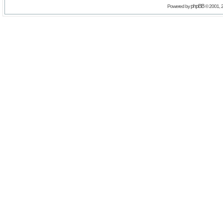
phpBB
Powered by
© 2001, 