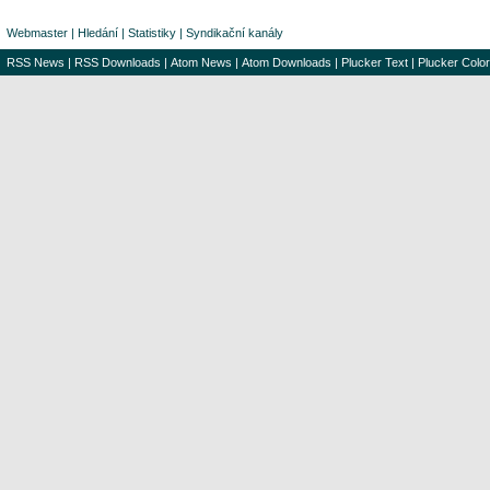
Webmaster
|
Hledání
|
Statistiky
|
Syndikační kanály
RSS News
|
RSS Downloads
|
Atom News
|
Atom Downloads
|
Plucker Text
|
Plucker Color