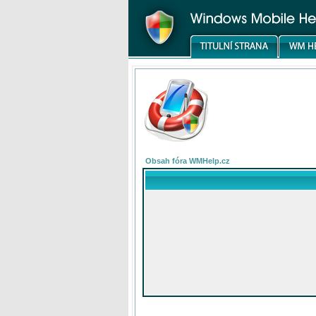
Obsah fóra WMHelp.cz