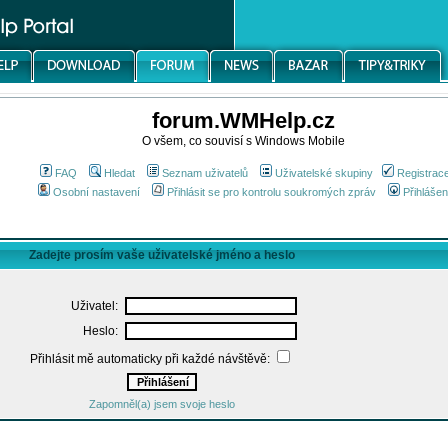
forum.WMHelp.cz
O všem, co souvisí s Windows Mobile
FAQ
Hledat
Seznam uživatelů
Uživatelské skupiny
Registrac
Osobní nastavení
Přihlásit se pro kontrolu soukromých zpráv
Přihlášen
Zadejte prosím vaše uživatelské jméno a heslo
Uživatel:
Heslo:
Přihlásit mě automaticky při každé návštěvě:
Zapomněl(a) jsem svoje heslo