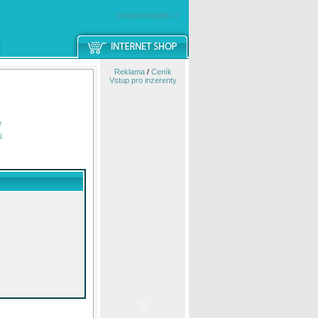
windowsmobile.cz
Reklama
/
Ceník
Vstup pro inzerenty
e
í