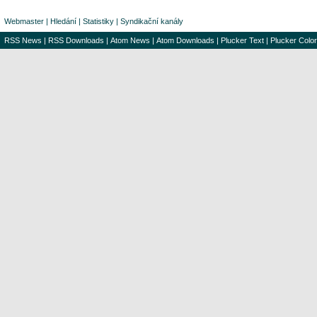
Webmaster
|
Hledání
|
Statistiky
|
Syndikační kanály
RSS News
|
RSS Downloads
|
Atom News
|
Atom Downloads
|
Plucker Text
|
Plucker Color