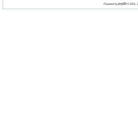
phpBB
Powered by
© 2001, 