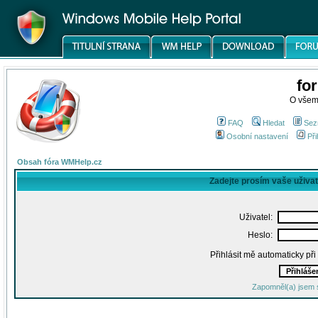
fo
O všem
FAQ
Hledat
Sez
Osobní nastavení
Při
Obsah fóra WMHelp.cz
Zadejte prosím vaše uživa
Uživatel:
Heslo:
Přihlásit mě automaticky př
Zapomněl(a) jsem 